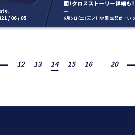
開！クロスストーリー詳細も！
ate.
21 / 06 / 05
6月5日（土）天ノ川学園 生配信 ~
リゲームの新情報を公開...
12
13
14
15
16
20