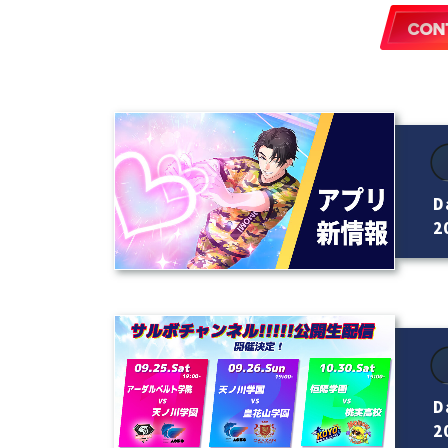
D
20
D
20