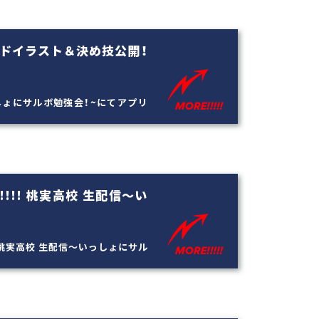
ードイラスト＆決め技公開！
っしょにサルボ勉強会！~にてアプリ
!!! 桃実高校 生配信～い
！ 桃実高校 生配信～いっしょにサル